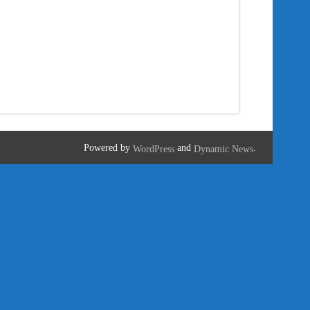
Powered by
and
.
WordPress
Dynamic News