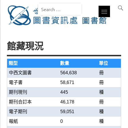
館藏現況
類型
數量
單位
中西文圖書
564,638
冊
電子書
58,671
冊
期刊現刊
445
種
期刊合訂本
46,178
冊
電子期刊
59,051
種
報紙
0
種