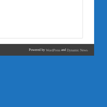
Powered by
and
.
WordPress
Dynamic News