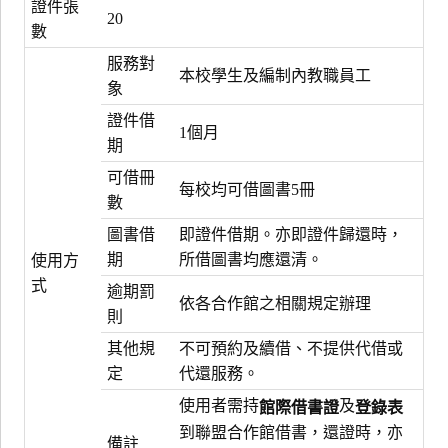
證件張
20
數
服務對
本校學生及編制內教職員工
象
證件借
1個月
期
可借冊
每校均可借圖書5冊
數
圖書借
即證件借期。亦即證件歸還時，
期
所借圖書均應還清。
使用方
式
逾期罰
依各合作館之相關規定辦理
則
其他規
不可預約及續借、不提供代借或
定
代還服務。
使用者需持
及
館際借書證
登錄表
到聯盟合作館借書，還證時，亦
備註