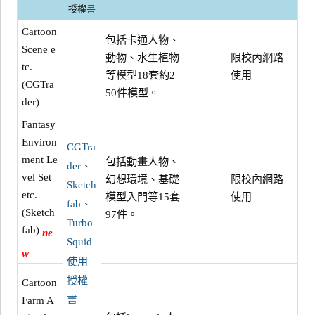
授權書
Cartoon
包括卡通人物、
Scene e
動物、水生植物
限校內網路
tc.
等模型18套約2
使用
(CGTra
50件模型。
der)
Fantasy
Environ
CGTra
ment Le
包括動畫人物、
der、
vel Set
幻想環境、基礎
限校內網路
Sketch
etc.
模型入門等15套
使用
fab、
(Sketch
97件。
Turbo
fab)
ne
Squid
w
使用
授權
Cartoon
書
Farm A