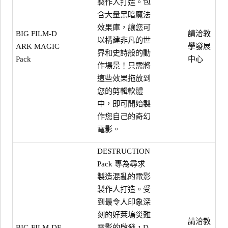
製作人打造。包
含大量黑暗魔法
效果庫，讓您可
請洽教
BIG FILM-D
以構建非凡的世
學發展
ARK MAGIC
界和史詩般的動
中心
Pack
作場景！只需將
這些效果拖放到
您的剪輯軟體
中，即可開始製
作您自己的奇幻
電影。
DESTRUCTION
Pack 專為尋求
製造混亂的電影
製作人打造。受
到最令人印象深
刻的好萊塢災難
請洽教
BIG FILM-DE
電影的啟發，D