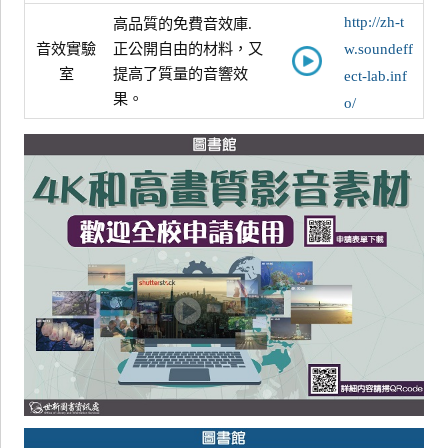
http://zh-t
高品質的免費音效庫.
音效實驗
正公開自由的材料，又
w.soundeff
室
提高了質量的音響效
ect-lab.inf
果。
o/