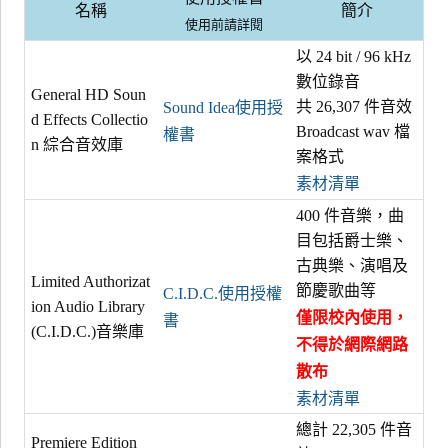
名稱
簡介
使用前請詳閱
以 24 bit / 96 kHz
數位錄音
General HD Soun
共 26,307 件音效
Sound Idea使用授
d Effects Collectio
Broadcast wav 檔
權書
n 綜合音效庫
案格式
素材清單
400 件音樂，曲
目包括爵士樂、
古典樂、演唱及
Limited Authorizat
節慶歌曲等
C.I.D.C.使用授權
ion Audio Library
僅限校內使用，
書
(C.I.D.C.)音樂庫
不得於網際網路
散布
素材清單
總計 22,305 件音
Premiere Edition