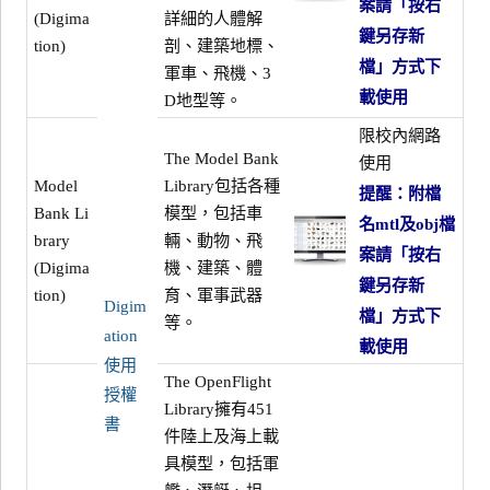
案請「按右
(Digima
詳細的人體解
鍵另存新
tion)
剖、建築地標、
檔」方式下
軍車、飛機、3
載使用
D地型等。
限校內網路
The Model Bank
使用
Model
Library包括各種
提醒：附檔
Bank Li
模型，包括車
名mtl及obj檔
brary
輛、動物、飛
案請「按右
(Digima
機、建築、體
鍵另存新
tion)
育、軍事武器
Digim
檔」方式下
等。
ation
載使用
使用
The OpenFlight
授權
Library擁有451
書
件陸上及海上載
具模型，包括軍