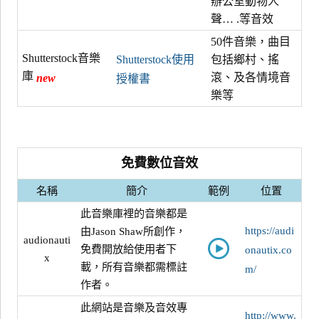
辦公室動物人
聲… .等音效
50件音樂，曲目
Shutterstock音樂
Shutterstock使用
包括鄉村、搖
庫
滾、及各情境音
new
授權書
樂等
免費數位音效
名稱
簡介
範例
位置
此音樂庫裡的音樂都是
https://audi
由Jason Shaw所創作，
audionauti
免費開放給使用者下
onautix.co
x
載，所有音樂都需標註
m/
作者。
此網站是音樂及音效專
http://www.