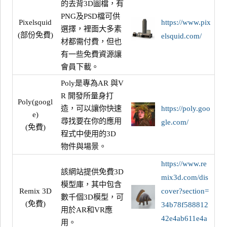
的去背3D圖檔，有
PNG及PSD檔可供
Pixelsquid
https://www.pix
選擇，裡面大多素
(部份免費)
elsquid.com/
材都需付費，但也
有一些免費資源讓
會員下載。
Poly是專為AR 與V
R 開發所量身打
Poly(googl
造，可以讓你快速
https://poly.goo
e)
尋找要在你的應用
gle.com/
(免費)
程式中使用的3D
物件與場景。
https://www.re
該網站提供免費3D
mix3d.com/dis
模型庫，其中包含
Remix 3D
cover?section=
數千個3D模型，可
(免費)
34b78f588812
用於AR和VR應
42e4ab611e4a
用。