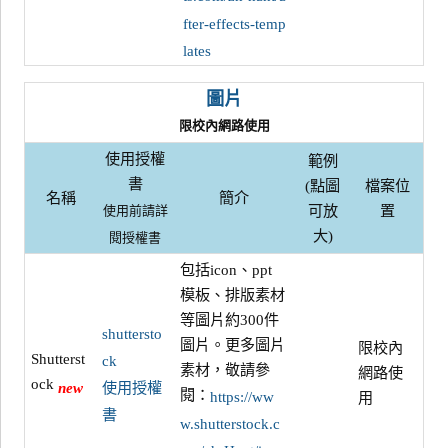
fter-effects-temp
lates
圖片
限校內網路使用
使用授權
範例
書
(點圖
檔案位
名稱
簡介
可放
置
使用前請詳
大)
閱授權書
包括icon、ppt
模板、排版素材
等圖片約300件
shuttersto
圖片。更多圖片
限校內
Shutterst
ck
素材，敬請參
網路使
ock
new
使用授權
閱：
https://ww
用
書
w.shutterstock.c