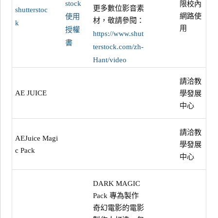
stock
限校內
更多數位影音素
shutterstoc
網路使
使用
材，敬請參閱：
k
用
授權
https://www.shut
書
terstock.com/zh-
Hant/video
請洽教
AE JUICE
學發展
中心
請洽教
AEJuice Magi
學發展
c Pack
中心
DARK MAGIC
Pack 專為製作
奇幻電影的電影