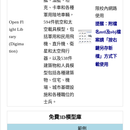
艦、潛艇、坦
克、卡車和各種
限校內網路
軍用陸地車輛，
使用
Open Fl
594件航空和太
提醒：附檔
ight Lib
空載具模型，包
名mtl及obj檔
rary
括軍用和民用飛
案請「按右
(Digima
機、直升機、衛
鍵另存新
tion)
星和太空飛行
檔」方式下
器，以及538件
載使用
建築物和人員模
型包括各種建築
物、住宅、機
場、城市基礎設
施和各種職位的
士兵。
免費3D模型庫
範例