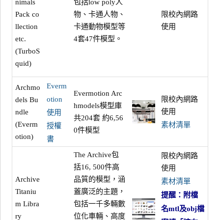
包括low poly人
nimals
物、卡通人物、
限校內網路
Pack co
卡通動物模型等
使用
llection
4套47件模型。
etc.
(TurboS
quid)
Everm
Archmo
Evermotion Arc
限校內網路
otion
dels Bu
hmodels模型庫
使用
ndle
使用
共204套 約6,56
(Everm
素材清單
授權
0件模型
otion)
書
The Archive包
限校內網路
括16, 500件高
使用
Archive
品質的模型，涵
素材清單
Titaniu
蓋廣泛的主題，
提醒：附檔
m Libra
包括一千多輛數
名mtl及obj檔
ry
位化車輛、高度