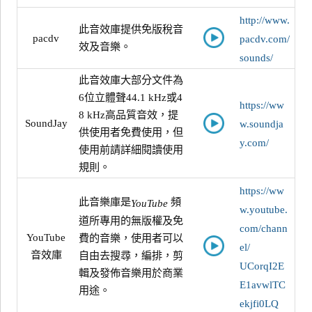
http://www.
此音效庫提供免版稅音
pacdv
pacdv.com/
效及音樂。
sounds/
此音效庫大部分文件為
6位立體聲44.1 kHz或4
https://ww
8 kHz高品質音效，提
SoundJay
w.soundja
供使用者免費使用，但
y.com/
使用前請詳細閱讀使用
規則。
https://ww
此音樂庫是
頻
YouTube
w.youtube.
道所專用的無版權及免
com/chann
YouTube
費的音樂，使用者可以
el/
音效庫
自由去搜尋，
編排，剪
UCorqI2E
輯及發佈音樂用於商業
E1avwlTC
用途。
ekjfi0LQ