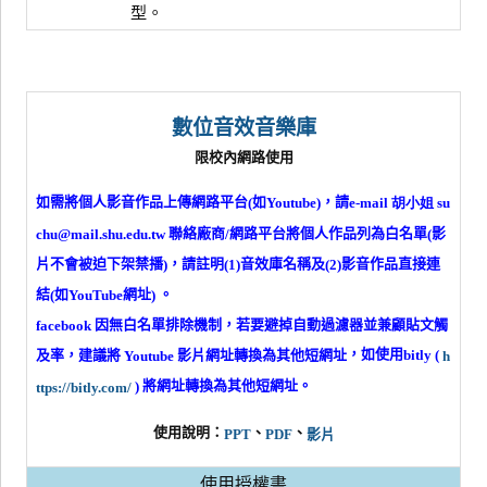
型。
數位音效音樂庫
限校內網路使用
網路平台
如
，請
如需將個人影音作品上傳
(
Youtube)
e-
mail 胡小姐 su
聯絡廠商
網路平台將個人作品列為白名單
影
chu@mail.shu.edu.tw
/
(
片不會被迫下架禁播
，請註明
音效庫名稱及
影音作品直接連
)
(1)
(2)
結
如
網址
。
(
You
Tube
)
因無白名單排除機制，若要避掉自動過濾器並兼顧貼文觸
facebook
，如使用
及率，
建議將
影片網址轉換為其他短網址
bitly (
Youtube
h
將網址轉換為其他短網址。
)
ttps://bitly.com/
使用說明：
、
、
PPT
PDF
影片
使用授權書