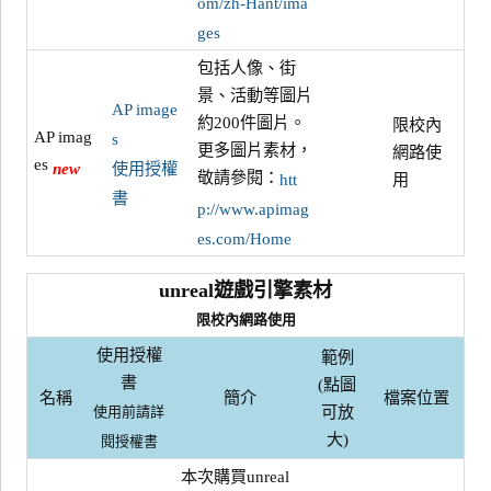
om/zh-Hant/ima
ges
包括人像、街
景、活動等圖片
AP image
約200件圖片。
限校內
AP imag
s
更多圖片素材，
網路使
es
new
使用授權
敬請參閱：
htt
用
書
p://www.apimag
es.com/Home
unreal遊戲引擎素材
限校內網路使用
使用授權
範例
書
(點圖
名稱
簡介
檔案位置
可放
使用前請詳
大)
閱授權書
本次購買unreal