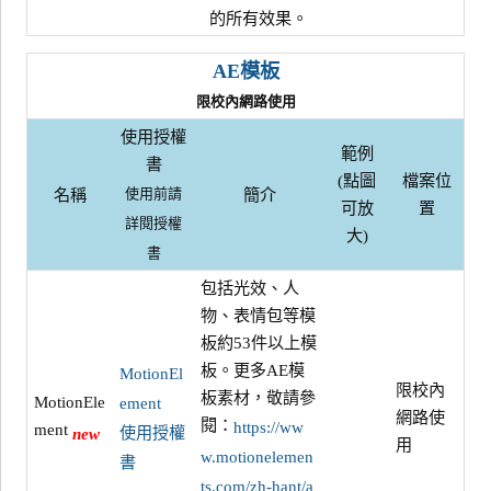
的所有效果。
AE模板
限校內網路使用
使用授權
範例
書
(點圖
檔案位
名稱
簡介
使用前請
可放
置
詳閱授權
大)
書
包括光效、人
物、表情包等模
板約53件以上模
板。更多AE模
MotionEl
限校內
板素材，敬請參
MotionEle
ement
網路使
閱：
https://ww
ment
使用授權
new
用
w.motionelemen
書
ts.com/zh-hant/a