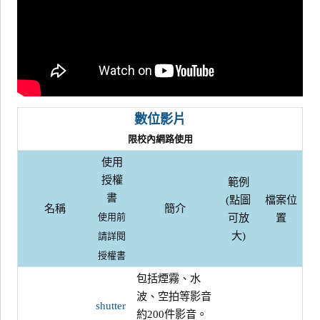
數位影片
限校內網路使用
使用
授權
範例
書
(點圖
檔案位
名稱
簡介
可放
置
使用前
大)
請詳閱
授權書
包括煙霧、水
波、空拍等影音
shutter
約200件影音。