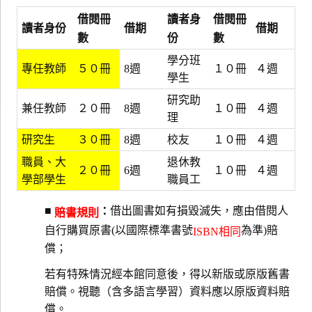
借閱冊
讀者
身
借閱冊
讀者
身份
借期
借期
數
份
數
學分班
專任教師
５０冊
8週
１０冊
４週
學生
研究助
兼任教師
２０冊
8週
１０冊
４週
理
研究生
３０冊
8週
校友
１０冊
４週
職員、大
退休教
２０冊
6週
１０冊
４週
學部學生
職員工
■
借出圖書如有損毀滅失，應由借閱人
：
賠書規則
自行購買原書(以國際標準書號
為準)賠
ISBN相同
償；
若有特殊情況經本館同意後，得以新版或原版舊書
賠償。視聽（含多語言學習）資料應以原版資料賠
償。