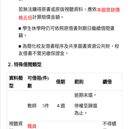
若無法購得原書或原版視聽資料，應依
本館登錄價
計算賠償金額。
格五倍
■ 學生休學時仍可依照原借書到期日繼續借閱書
籍。
■ 為簡化校友借書程序及共享圖書資源公共財，校
友借書不需另繳保證金。
２. 特殊借閱類型
資料類
可借冊(件)
借期
罰則
續借
型
數
逾期未還，
教師
5件
４週
停權至歸還
為止。
視聽資
不得續
職員