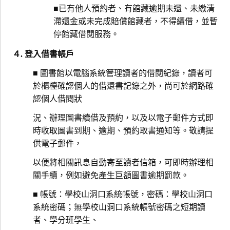
■已有他人預約者、有館藏逾期未還、未繳清
滯還金或未完成賠償館藏者，不得續借，並暫
停館藏借閱服務。
４. 登入借書帳戶
■ 圖書館以電腦系統管理讀者的借閱紀錄，讀者可
於櫃檯確認個人的借還書記錄之外，尚可於網路確
認個人借閱狀
況、辦理圖書續借及預約，以及以電子郵件方式即
時收取圖書到期、逾期、預約取書通知等。敬請提
供電子郵件，
以便將相關訊息自動寄至讀者信箱，可即時辦理相
關手續，例如避免產生巨額圖書逾期罰款。
■ 帳號：學校山洞口系統帳號，密碼：學校山洞口
系統密碼；無學校山洞口系統帳號密碼之短期讀
者、學分班學生、