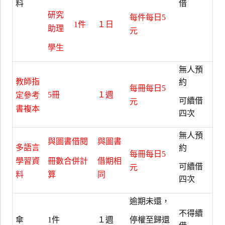
料
借
研究
每件每日5
1件
１日
助理
元
學生
無人預
教師指
約
每冊每日5
5冊
１週
定參考
可續借
元
書複本
四次
無人預
與圖書借閱
與圖書
多語言
約
每冊每日5
學習資
冊數合併計
借期相
可續借
元
料
算
同
四次
逾期未還，
不得續
傘
1件
１週
停權至歸還