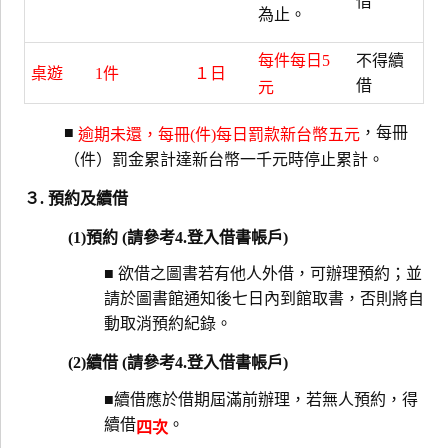
借
為止。
每件每日5
不得續
桌遊
1件
１日
借
元
■
，每冊
逾期未還，每冊(件)每日罰款新台幣五元
（件）罰金累計達新台幣一千元時停止累計。
３. 預約及續借
(1)預約 (請參考4.登入借書帳戶)
■ 欲借之圖書若有他人外借，可辦理預約；並
請於圖書館通知後七日內到館取書，否則將自
動取消預約紀錄。
(2)續借 (請參考4.登入借書帳戶)
■續借應於借期屆滿前辦理，若無人預約，得
續借
。
四次