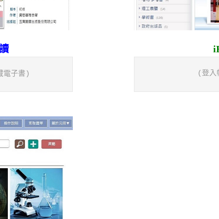
讀
  (登
藏電子書)