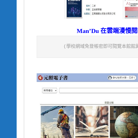
Man’Du 在雲端
漫慢閱
(學校網域免登帳密即可閱覽本館館