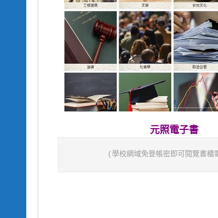
元照電子書
(學校網域免登帳密即可閱覽書櫃