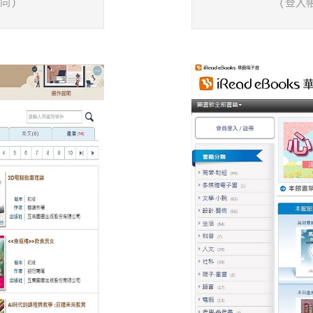
同)
(登入