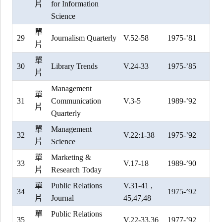
片
for Information
Science
單
29
Journalism Quarterly
V.52-58
1975-’81
片
單
30
Library Trends
V.24-33
1975-’85
片
Management
單
31
Communication
V.3-5
1989-’92
片
Quarterly
單
Management
32
V.22:1-38
1975-’92
片
Science
單
Marketing &
33
V.17-18
1989-’90
片
Research Today
單
Public Relations
V.31-41 ,
34
1975-’92
片
Journal
45,47,48
單
Public Relations
35
V.22-33,36
1977-’92