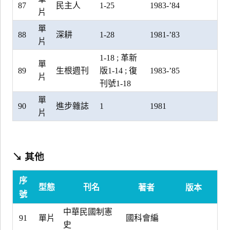
87
民主人
1-25
1983-’84
片
單
88
深耕
1-28
1981-’83
片
1-18 ; 革新
單
89
生根週刊
版1-14 ; 復
1983-’85
片
刊號1-18
單
90
進步雜誌
1
1981
片
↘ 其他
序
型態
刊名
著者
版本
號
中華民國制憲
91
單片
國科會編
史