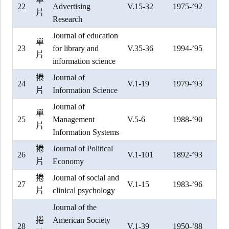
22
Advertising
V.15-32
1975-’92
片
Research
Journal of education
單
23
for library and
V.35-36
1994-’95
片
information science
捲
Journal of
24
V.1-19
1979-’93
片
Information Science
Journal of
單
25
Management
V.5-6
1988-’90
片
Information Systems
捲
Journal of Political
26
V.1-101
1892-’93
片
Economy
捲
Journal of social and
27
V.1-15
1983-’96
片
clinical psychology
Journal of the
捲
American Society
28
V.1-39
1950-’88