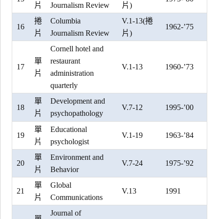
片
Journalism Review
片)
捲
Columbia
V.1-13(捲
16
1962-’75
片
Journalism Review
片)
Cornell hotel and
單
restaurant
17
V.1-13
1960-’73
片
administration
quarterly
單
Development and
18
V.7-12
1995-’00
片
psychopathology
單
Educational
19
V.1-19
1963-’84
片
psychologist
單
Environment and
20
V.7-24
1975-’92
片
Behavior
單
Global
21
V.13
1991
片
Communications
Journal of
單