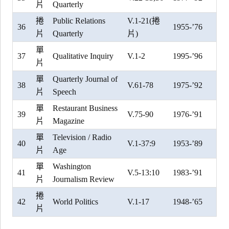
片
Quarterly
捲
Public Relations
V.1-21(捲
36
1955-’76
片
Quarterly
片)
單
37
Qualitative Inquiry
V.1-2
1995-’96
片
單
Quarterly Journal of
38
V.61-78
1975-’92
片
Speech
單
Restaurant Business
39
V.75-90
1976-’91
片
Magazine
單
Television / Radio
40
V.1-37:9
1953-’89
片
Age
單
Washington
41
V.5-13:10
1983-’91
片
Journalism Review
捲
42
World Politics
V.1-17
1948-’65
片