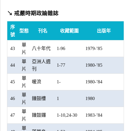
↘ 戒嚴時期政論雜誌
序
型態
刊名
收藏範圍
出版年
號
單
43
八十年代
1-96
1979-’85
片
單
亞洲人週
44
1-77
1980-’85
片
刊
單
45
暖流
1-
1980-’84
片
單
46
鐘鼓樓
1
1980
片
單
47
鐘鼓鑼
1-10,24-30
1983-’84
片
單