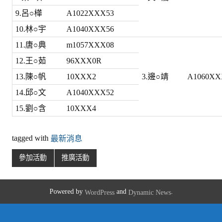
9.呂○樺
A1022XXX53
10.林○宇
A1040XXX56
11.唐○典
m1057XXX08
12.王○茹
96XXX0R
13.陳○帆
10XXX2
3.邊○靖
A1060XX
14.邱○文
A1040XXX52
15.劉○含
10XXX4
tagged with
最新消息
參加活動
推廣活動
Powered by
and
.
WordPress
Dynamic News