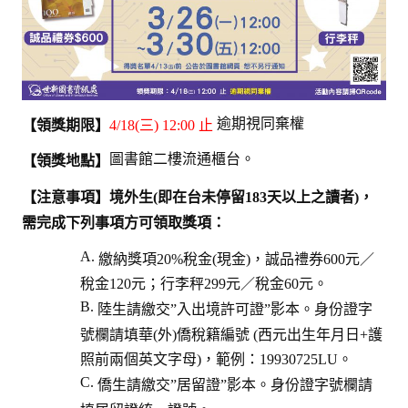
逾期視同棄權
【領獎期限】
4/18(三) 12:00 止
圖書館二樓流通櫃台。
【領獎地點】
【注意事項】境外生(即在台未停留183天以上之讀者)，
需完成下列事項方可領取獎項：
繳納獎項20%稅金(現金)，誠品禮券600元／
稅金120元；行李秤299元／稅金60元。
陸生請繳交”入出境許可證”影本。身份證字
號欄請填華(外)僑稅籍編號 (西元出生年月日+護
照前兩個英文字母)，範例：19930725LU。
僑生請繳交”居留證”影本。身份證字號欄請