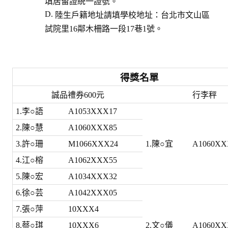
填居留證統一證號。
陸生戶籍地址請填學校地址：台北市文山區
試院里16鄰木柵路一段17巷1號。
得獎名單
誠品禮券600元
行李秤
1.李○語
A1053XXX17
2.陳○慧
A1060XXX85
3.許○珊
M1066XXX24
1.陳○宜
A1060XX
4.江○榕
A1062XXX55
5.陳○宏
A1034XXX32
6.徐○芸
A1042XXX05
7.張○萍
10XXX4
8.蔡○琪
10XXX6
2.文○儀
A1060XX