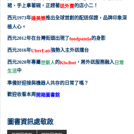
裙、手上拿著碗，正趕著
的店小二！
送外賣
西元1973年
推出全球首創的配送保證，品牌印象深
達美樂
植人心。
西元2012年在台灣街頭出現了
的身影
foodpanda
西元2016年
強勢入主外送擂台
UberEats
西元2020年專屬
的
，將外送服務融入
世新人
Kiwibot
日常
中
生活
準備好迎接與機器人共存的日常了嗎？
歡迎收看本周
開箱圖書館
圖書資訊處敬啟