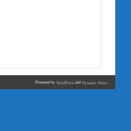
Powered by
and
.
WordPress
Dynamic News