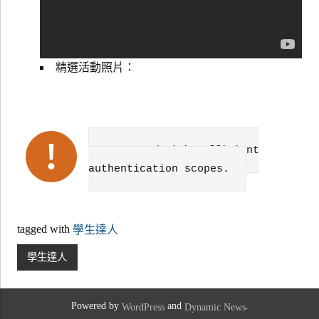
精選活動照片：
Failed to get data. Error:
Request had insufficient
authentication scopes.
tagged with
學生達人
學生達人
Powered by
and
.
WordPress
Dynamic News