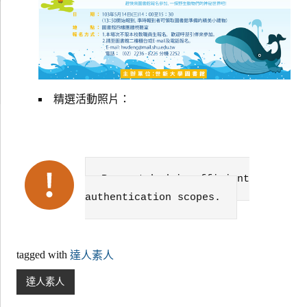
精選活動照片：
Failed to get data. Error:
Request had insufficient
authentication scopes.
tagged with
達人素人
達人素人