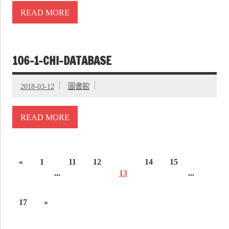
READ MORE
106-1-CHI-DATABASE
2018-03-12
圖書館
READ MORE
«
1
11
12
14
15
...
13
...
17
»