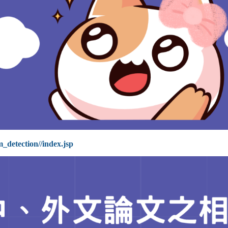
m_detection//index.jsp